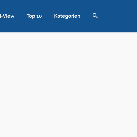
d-View
Top 10
Kategorien