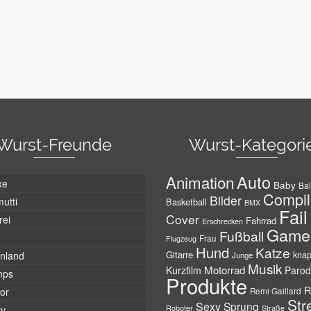
Wurst-Freunde
Wurst-Kategori
Auto
Animation
xe
Baby
Bal
Compil
Bilder
utti
Basketball
BMX
Fail
Cover
rei
Fahrrad
Erschrecken
Game
Fußball
Frau
Flugzeug
Hund
Katze
Gitarre
nland
kna
Junge
Musik
Motorrad
Kurzfilm
Parod
mps
Produkte
R
tor
Remi Gaillard
Str
Sexy
Sprung
Roboter
tv
Straße