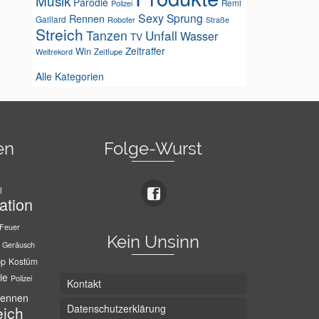
Musik
Parodie
Remi
Polizei
Sexy
Sprung
Rennen
Gaillard
Roboter
Straße
Streich
Tanzen
Unfall
Wasser
TV
Zeitraffer
Win
Weltrekord
Zeitlupe
Alle Kategorien
en
Folge-Wurst
l
ation
Feuer
Kein Unsinn
Geräusch
pp
Kostüm
ie
Polizei
Kontakt
ennen
Datenschutzerklärung
eich