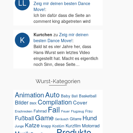
Zeig mir deinen besten Dance
Move!
:
Ich bin dafür dass die Seite an
comment king abgetreten wird
Kurtchen
zu
Zeig mir deinen
besten Dance Move!
:
Bald ist es vier Jahre her, dass
Hans-Wurst sein letztes Video
eingestellt hat. Macht es eigentlich
noch Sinn, diese Seite…
Wurst-Kategorien
Auto
Animation
Baby
Basketball
Ball
Compilation
Bilder
Cover
BMX
Fail
Fahrrad
Erschrecken
Feuer
Frau
Flugzeug
Game
Hund
Fußball
Gitarre
Geräusch
Katze
Motorrad
Kurzfilm
knapp
Kostüm
Junge
Produkte