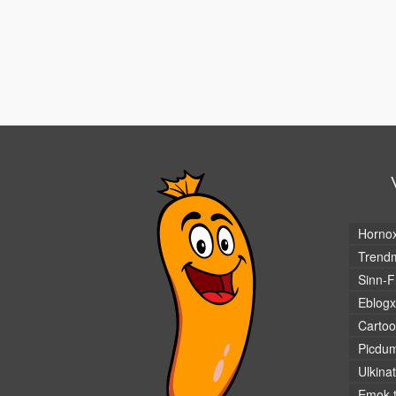
Horno
Trendm
Sinn-F
Eblogx
Cartoo
Picdu
Ulkina
Emok.