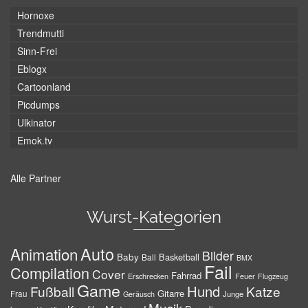
Hornoxe
Trendmutti
Sinn-Frei
Eblogx
Cartoonland
Picdumps
Ulkinator
Emok.tv
Alle Partner
Wurst-Kategorien
Auto
Animation
Bilder
Baby
Basketball
Ball
BMX
Fail
Compilation
Cover
Fahrrad
Erschrecken
Feuer
Flugzeug
Game
Hund
Fußball
Katze
Gitarre
Frau
Junge
Geräusch
Musik