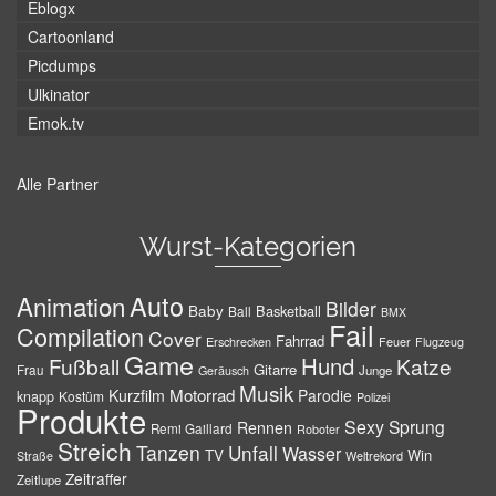
Eblogx
Cartoonland
Picdumps
Ulkinator
Emok.tv
Alle Partner
Wurst-Kategorien
Auto
Animation
Bilder
Baby
Basketball
Ball
BMX
Fail
Compilation
Cover
Fahrrad
Erschrecken
Feuer
Flugzeug
Game
Hund
Fußball
Katze
Gitarre
Frau
Junge
Geräusch
Musik
Motorrad
Kurzfilm
Parodie
knapp
Kostüm
Polizei
Produkte
Sexy
Sprung
Rennen
Remi Gaillard
Roboter
Streich
Tanzen
Unfall
Wasser
TV
Win
Weltrekord
Straße
Zeitraffer
Zeitlupe