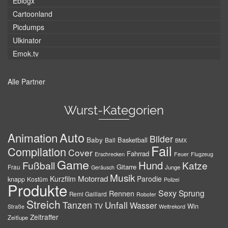
Eblogx
Cartoonland
Picdumps
Ulkinator
Emok.tv
Alle Partner
Wurst-Kategorien
Auto
Animation
Bilder
Baby
Basketball
Ball
BMX
Fail
Compilation
Cover
Fahrrad
Erschrecken
Feuer
Flugzeug
Game
Hund
Fußball
Katze
Gitarre
Frau
Junge
Geräusch
Musik
Motorrad
Kurzfilm
Parodie
knapp
Kostüm
Polizei
Produkte
Sexy
Sprung
Rennen
Remi Gaillard
Roboter
Streich
Tanzen
Unfall
Wasser
TV
Win
Weltrekord
Straße
Zeitraffer
Zeitlupe