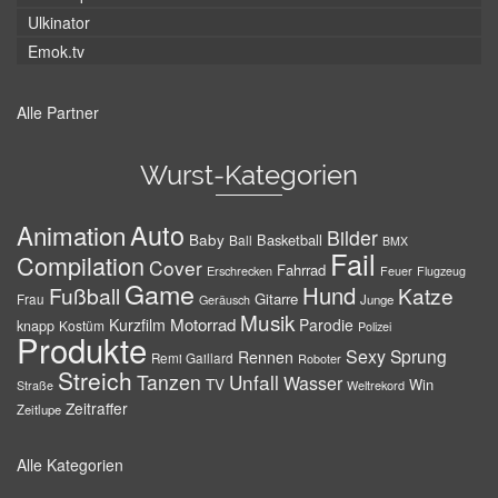
Ulkinator
Emok.tv
Alle Partner
Wurst-Kategorien
Auto
Animation
Bilder
Baby
Basketball
Ball
BMX
Fail
Compilation
Cover
Fahrrad
Erschrecken
Feuer
Flugzeug
Game
Hund
Fußball
Katze
Gitarre
Frau
Junge
Geräusch
Musik
Motorrad
Kurzfilm
Parodie
knapp
Kostüm
Polizei
Produkte
Sexy
Sprung
Rennen
Remi Gaillard
Roboter
Streich
Tanzen
Unfall
Wasser
TV
Win
Weltrekord
Straße
Zeitraffer
Zeitlupe
Alle Kategorien