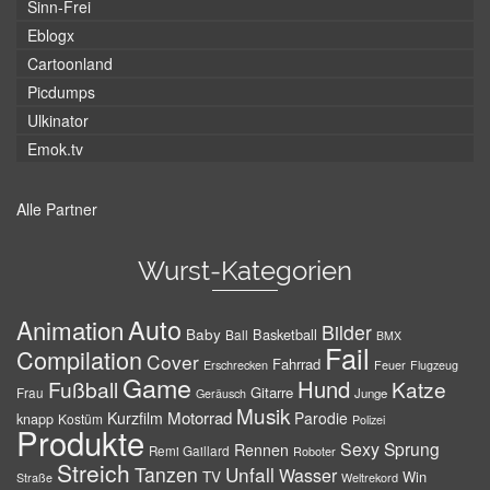
Sinn-Frei
Eblogx
Cartoonland
Picdumps
Ulkinator
Emok.tv
Alle Partner
Wurst-Kategorien
Auto
Animation
Bilder
Baby
Basketball
Ball
BMX
Fail
Compilation
Cover
Fahrrad
Erschrecken
Feuer
Flugzeug
Game
Hund
Fußball
Katze
Gitarre
Frau
Junge
Geräusch
Musik
Motorrad
Kurzfilm
Parodie
knapp
Kostüm
Polizei
Produkte
Sexy
Sprung
Rennen
Remi Gaillard
Roboter
Streich
Tanzen
Unfall
Wasser
TV
Win
Weltrekord
Straße