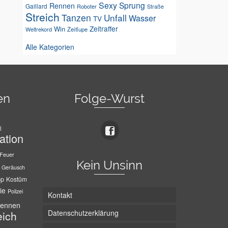
Sexy
Sprung
Rennen
Gaillard
Roboter
Straße
Streich
Tanzen
Unfall
Wasser
TV
Zeitraffer
Win
Weltrekord
Zeitlupe
Alle Kategorien
en
Folge-Wurst
l
ation
Feuer
Kein Unsinn
Geräusch
pp
Kostüm
ie
Polizei
Kontakt
ennen
Datenschutzerklärung
eich