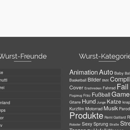
Wurst-Freunde
Wurst-Kategori
Auto
Animation
xe
Baby
Bal
Compil
Bilder
utti
Basketball
BMX
Fail
Cover
rei
Fahrrad
Erschrecken
Game
Fußball
Frau
Flugzeug
Hund
Katze
Gitarre
nland
kna
Junge
Musik
Motorrad
Kurzfilm
Parod
mps
Produkte
R
tor
Remi Gaillard
Str
Sexy
Sprung
Roboter
tv
Straße