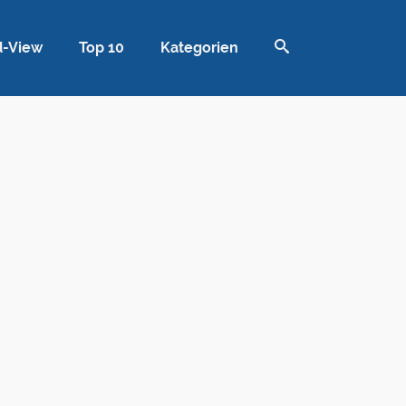
d-View
Top 10
Kategorien