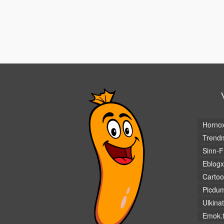
Horno
Trendm
Sinn-F
Eblogx
Cartoo
Picdu
Ulkina
Emok.