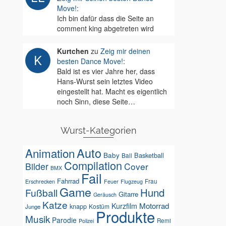
Move!
:
Ich bin dafür dass die Seite an
comment king abgetreten wird
Kurtchen
zu
Zeig mir deinen
besten Dance Move!
:
Bald ist es vier Jahre her, dass
Hans-Wurst sein letztes Video
eingestellt hat. Macht es eigentlich
noch Sinn, diese Seite…
Wurst-Kategorien
Auto
Animation
Baby
Basketball
Ball
Compilation
Bilder
Cover
BMX
Fail
Fahrrad
Erschrecken
Feuer
Frau
Flugzeug
Game
Hund
Fußball
Gitarre
Geräusch
Katze
Motorrad
Kurzfilm
knapp
Kostüm
Junge
Produkte
Musik
Parodie
Remi
Polizei