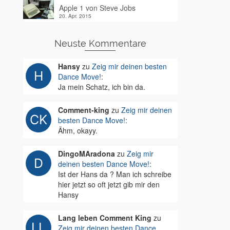
Apple 1 von Steve Jobs
20. Apr. 2015
Neuste Kommentare
Hansy
zu
Zeig mir deinen besten
Dance Move!
:
Ja mein Schatz, ich bin da.
Comment-king
zu
Zeig mir deinen
besten Dance Move!
:
Ähm, okayy.
DingoMAradona
zu
Zeig mir
deinen besten Dance Move!
:
Ist der Hans da ? Man ich schreibe
hier jetzt so oft jetzt gib mir den
Hansy
Lang leben Comment King
zu
Zeig mir deinen besten Dance