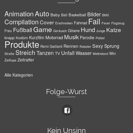
Auto
Animation
Bilder
Baby
Basketball
Ball
BMX
Fail
Compilation
Cover
Fahrrad
Erschrecken
Feuer
Flugzeug
Game
Hund
Fußball
Katze
Gitarre
Frau
Junge
Geräusch
Musik
Motorrad
Kurzfilm
Parodie
knapp
Kostüm
Polizei
Produkte
Sexy
Sprung
Rennen
Remi Gaillard
Roboter
Streich
Tanzen
Unfall
Wasser
TV
Win
Weltrekord
Straße
Zeitraffer
Zeitlupe
Alle Kategorien
Folge-Wurst
Kein Unsinn