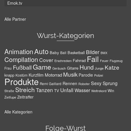
Emok.tv
Alle Partner
Wurst-Kategorien
Auto
Animation
Bilder
Baby
Basketball
Ball
BMX
Fail
Compilation
Cover
Fahrrad
Erschrecken
Feuer
Flugzeug
Game
Hund
Fußball
Katze
Gitarre
Frau
Junge
Geräusch
Musik
Motorrad
Kurzfilm
Parodie
knapp
Kostüm
Polizei
Produkte
Sexy
Sprung
Rennen
Remi Gaillard
Roboter
Streich
Tanzen
Unfall
Wasser
TV
Win
Weltrekord
Straße
Zeitraffer
Zeitlupe
Alle Kategorien
Folge-Wurst