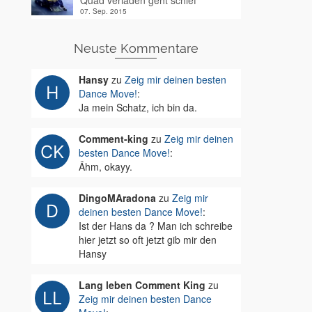
Quad verladen geht schief
07. Sep. 2015
Neuste Kommentare
Hansy
zu
Zeig mir deinen besten
Dance Move!
:
Ja mein Schatz, ich bin da.
Comment-king
zu
Zeig mir deinen
besten Dance Move!
:
Ähm, okayy.
DingoMAradona
zu
Zeig mir
deinen besten Dance Move!
:
Ist der Hans da ? Man ich schreibe
hier jetzt so oft jetzt gib mir den
Hansy
Lang leben Comment King
zu
Zeig mir deinen besten Dance