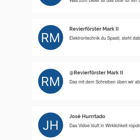
Was zum Geier ist das bitte für ein
Revierförster Mark II
Elektrontechnik du Spasti, steht dab
@Revierförster Mark II
Das mit dem Schreiben üben wir a
José Hurrrtado
Das Vidoe löuft in Wirklichkeit rüpc