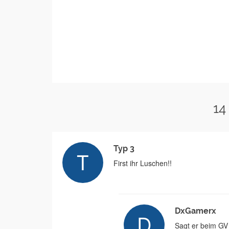
14
Typ 3
First ihr Luschen!!
DxGamerx
Sagt er beim G