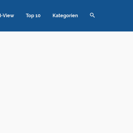
d-View
Top 10
Kategorien