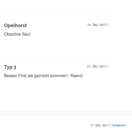
Opelhorst
16. Dez. 2017
|
Obszöne Sau!
Typ 3
21. Dez. 2017
|
Besser First als garnicht kommen! :Yawn2:
17. Dez. 2017
|
Antworten