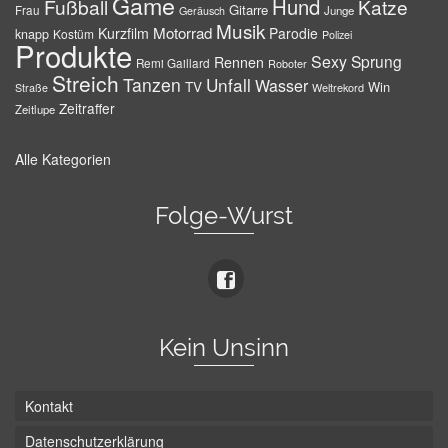
Game
Hund
Fußball
Katze
Gitarre
Frau
Junge
Geräusch
Musik
Motorrad
Kurzfilm
Parodie
knapp
Kostüm
Polizei
Produkte
Sexy
Sprung
Rennen
Remi Gaillard
Roboter
Streich
Tanzen
Unfall
Wasser
TV
Win
Weltrekord
Straße
Zeitraffer
Zeitlupe
Alle Kategorien
Folge-Wurst
Kein Unsinn
Kontakt
Datenschutzerklärung