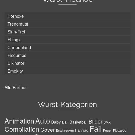
Hornoxe
Trendmutti
Sinn-Frei
Eblogx
Cartoonland
Picdumps
Ulkinator
Emok.tv
Alle Partner
Wurst-Kategorien
Auto
Animation
Bilder
Baby
Basketball
Ball
BMX
Fail
Compilation
Cover
Fahrrad
Erschrecken
Feuer
Flugzeug