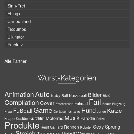
Sinn-Frei
Eblogx
Cartoonland
Picdumps
Ulkinator
Emok.tv
Alle Partner
Wurst-Kategorien
Auto
Animation
Bilder
Baby
Basketball
Ball
BMX
Fail
Compilation
Cover
Fahrrad
Erschrecken
Feuer
Flugzeug
Game
Hund
Fußball
Katze
Gitarre
Frau
Junge
Geräusch
Musik
Motorrad
Kurzfilm
Parodie
knapp
Kostüm
Polizei
Produkte
Sexy
Sprung
Rennen
Remi Gaillard
Roboter
Streich
Tanzen
Unfall
Wasser