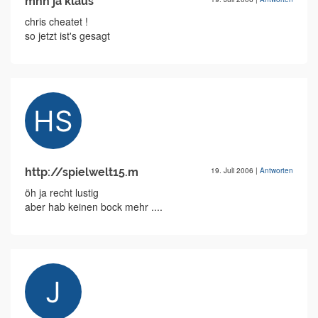
mhh ja klaus
chris cheatet !
so jetzt ist's gesagt
http://spielwelt15.m
19. Juli 2006
|
Antworten
öh ja recht lustig
aber hab keinen bock mehr ....