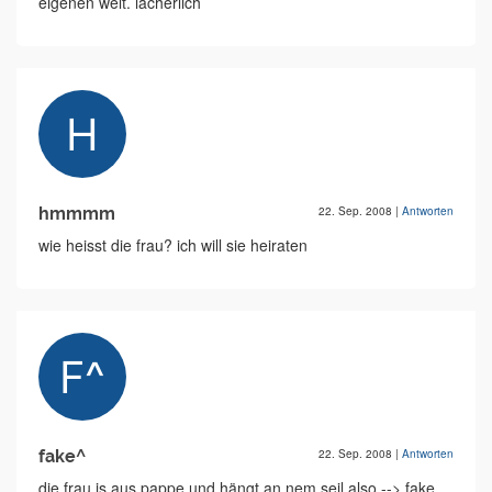
eigenen welt. lächerlich
hmmmm
22. Sep. 2008
|
Antworten
wie heisst die frau? ich will sie heiraten
fake^
22. Sep. 2008
|
Antworten
die frau is aus pappe und hängt an nem seil also --> fake