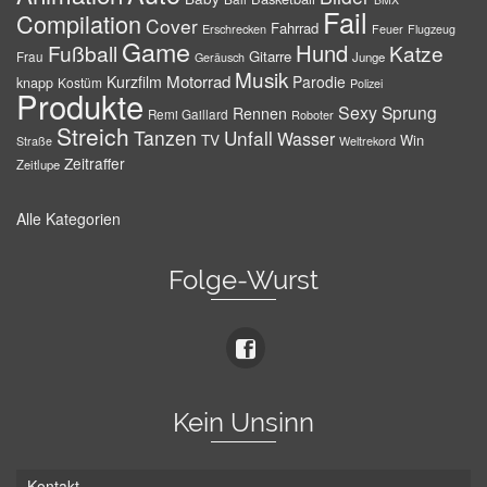
Fail
Compilation
Cover
Fahrrad
Erschrecken
Feuer
Flugzeug
Game
Hund
Fußball
Katze
Gitarre
Frau
Junge
Geräusch
Musik
Motorrad
Kurzfilm
Parodie
knapp
Kostüm
Polizei
Produkte
Sexy
Sprung
Rennen
Remi Gaillard
Roboter
Streich
Tanzen
Unfall
Wasser
TV
Win
Weltrekord
Straße
Zeitraffer
Zeitlupe
Alle Kategorien
Folge-Wurst
Kein Unsinn
Kontakt