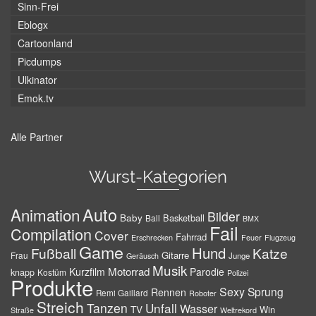
Sinn-Frei
Eblogx
Cartoonland
Picdumps
Ulkinator
Emok.tv
Alle Partner
Wurst-Kategorien
Auto
Animation
Bilder
Baby
Basketball
Ball
BMX
Fail
Compilation
Cover
Fahrrad
Erschrecken
Feuer
Flugzeug
Game
Hund
Fußball
Katze
Gitarre
Frau
Junge
Geräusch
Musik
Motorrad
Kurzfilm
Parodie
knapp
Kostüm
Polizei
Produkte
Sexy
Sprung
Rennen
Remi Gaillard
Roboter
Streich
Tanzen
Unfall
Wasser
TV
Win
Weltrekord
Straße