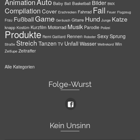
Auto
Animation
Bilder
Baby
Basketball
Ball
BMX
Fail
Compilation
Cover
Fahrrad
Erschrecken
Feuer
Flugzeug
Game
Hund
Fußball
Katze
Gitarre
Frau
Junge
Geräusch
Musik
Motorrad
Kurzfilm
Parodie
knapp
Kostüm
Polizei
Produkte
Sexy
Sprung
Rennen
Remi Gaillard
Roboter
Streich
Tanzen
Unfall
Wasser
TV
Win
Weltrekord
Straße
Zeitraffer
Zeitlupe
Alle Kategorien
Folge-Wurst
Kein Unsinn