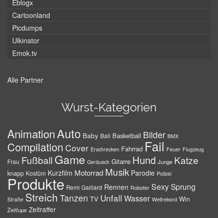
Eblogx
Cartoonland
Picdumps
Ulkinator
Emok.tv
Alle Partner
Wurst-Kategorien
Auto
Animation
Bilder
Baby
Basketball
Ball
BMX
Fail
Compilation
Cover
Fahrrad
Erschrecken
Feuer
Flugzeug
Game
Hund
Fußball
Katze
Gitarre
Frau
Junge
Geräusch
Musik
Motorrad
Kurzfilm
Parodie
knapp
Kostüm
Polizei
Produkte
Sexy
Sprung
Rennen
Remi Gaillard
Roboter
Streich
Tanzen
Unfall
Wasser
TV
Win
Weltrekord
Straße
Zeitraffer
Zeitlupe