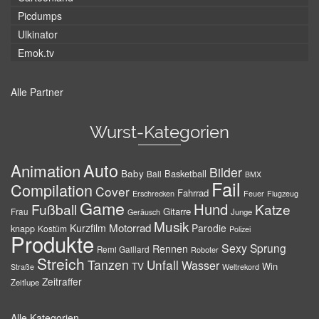
Picdumps
Ulkinator
Emok.tv
Alle Partner
Wurst-Kategorien
Auto
Animation
Bilder
Baby
Basketball
Ball
BMX
Fail
Compilation
Cover
Fahrrad
Erschrecken
Feuer
Flugzeug
Game
Hund
Fußball
Katze
Gitarre
Frau
Junge
Geräusch
Musik
Motorrad
Kurzfilm
Parodie
knapp
Kostüm
Polizei
Produkte
Sexy
Sprung
Rennen
Remi Gaillard
Roboter
Streich
Tanzen
Unfall
Wasser
TV
Win
Weltrekord
Straße
Zeitraffer
Zeitlupe
Alle Kategorien