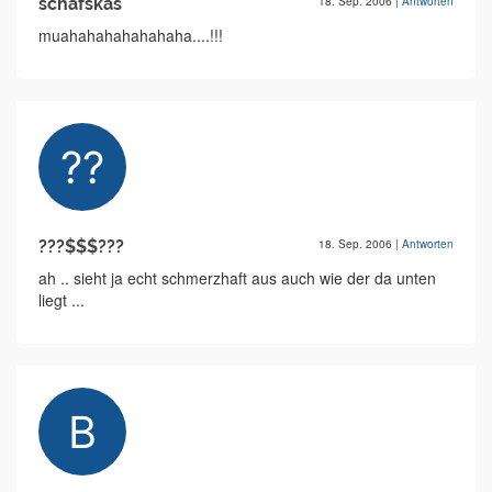
schafskäs
18. Sep. 2006
|
Antworten
muahahahahahahaha....!!!
???$$$???
18. Sep. 2006
|
Antworten
ah .. sieht ja echt schmerzhaft aus auch wie der da unten
liegt ...