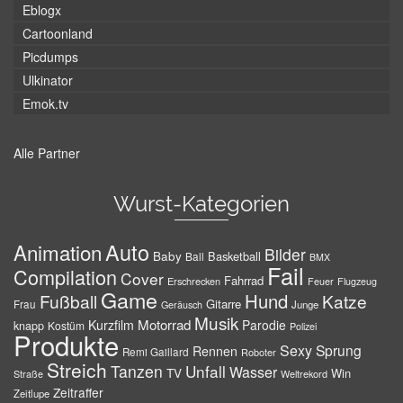
Eblogx
Cartoonland
Picdumps
Ulkinator
Emok.tv
Alle Partner
Wurst-Kategorien
Auto
Animation
Bilder
Baby
Basketball
Ball
BMX
Fail
Compilation
Cover
Fahrrad
Erschrecken
Feuer
Flugzeug
Game
Hund
Fußball
Katze
Gitarre
Frau
Junge
Geräusch
Musik
Motorrad
Kurzfilm
Parodie
knapp
Kostüm
Polizei
Produkte
Sexy
Sprung
Rennen
Remi Gaillard
Roboter
Streich
Tanzen
Unfall
Wasser
TV
Win
Weltrekord
Straße
Zeitraffer
Zeitlupe