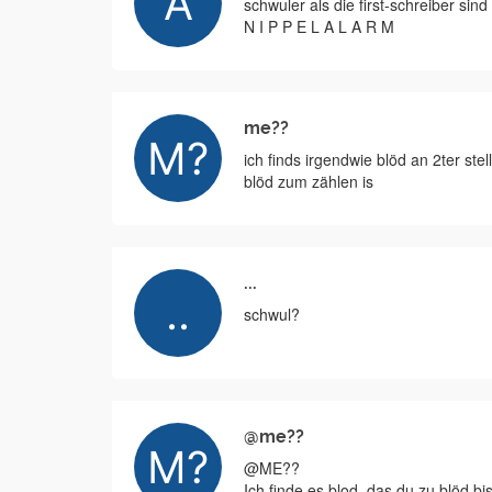
schwuler als die first-schreiber si
N I P P E L A L A R M
me??
ich finds irgendwie blöd an 2ter st
blöd zum zählen is
...
schwul?
@me??
@ME??
Ich finde es blod, das du zu blöd bis