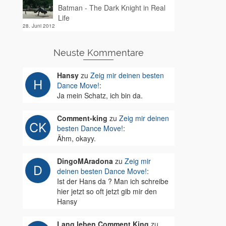
Batman - The Dark Knight in Real
Life
28. Juni 2012
Neuste Kommentare
Hansy
zu
Zeig mir deinen besten
Dance Move!
:
Ja mein Schatz, ich bin da.
Comment-king
zu
Zeig mir deinen
besten Dance Move!
:
Ähm, okayy.
DingoMAradona
zu
Zeig mir
deinen besten Dance Move!
:
Ist der Hans da ? Man ich schreibe
hier jetzt so oft jetzt gib mir den
Hansy
Lang leben Comment King
zu