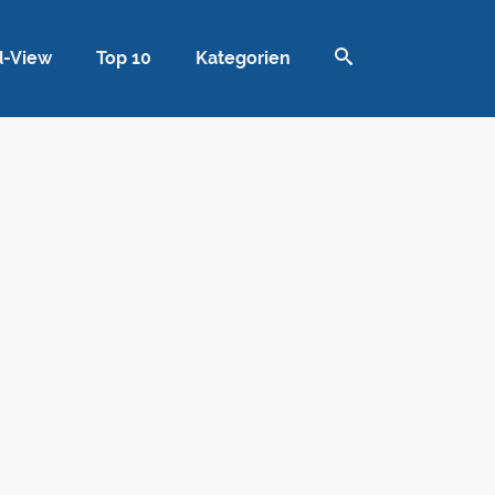
d-View
Top 10
Kategorien