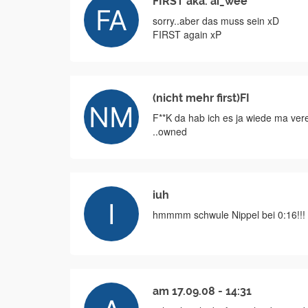
FIRST aka. ai_wee
sorry..aber das muss sein xD
FIRST again xP
(nicht mehr first)FI
F**K da hab ich es ja wiede ma verei
..owned
iuh
hmmmm schwule Nippel bei 0:16!!!
am 17.09.08 - 14:31