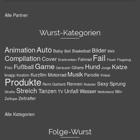
Alle Partner
Wurst-Kategorien
Auto
Animation
Bilder
Baby
Basketball
Ball
BMX
Fail
Compilation
Cover
Fahrrad
Erschrecken
Feuer
Flugzeug
Game
Hund
Fußball
Katze
Gitarre
Frau
Junge
Geräusch
Musik
Motorrad
Kurzfilm
Parodie
knapp
Kostüm
Polizei
Produkte
Sexy
Sprung
Rennen
Remi Gaillard
Roboter
Streich
Tanzen
Unfall
Wasser
TV
Win
Weltrekord
Straße
Zeitraffer
Zeitlupe
Alle Kategorien
Folge-Wurst