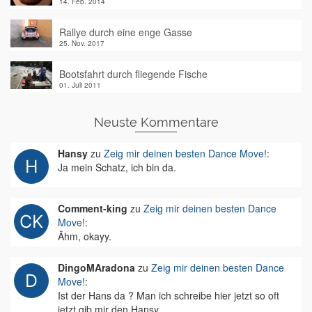
14. Feb. 2014
Rallye durch eine enge Gasse
25. Nov. 2017
Bootsfahrt durch fliegende Fische
01. Juli 2011
Neuste Kommentare
Hansy
zu
Zeig mir deinen besten Dance Move!
:
Ja mein Schatz, ich bin da.
Comment-king
zu
Zeig mir deinen besten Dance
Move!
:
Ähm, okayy.
DingoMAradona
zu
Zeig mir deinen besten Dance
Move!
:
Ist der Hans da ? Man ich schreibe hier jetzt so oft
jetzt gib mir den Hansy