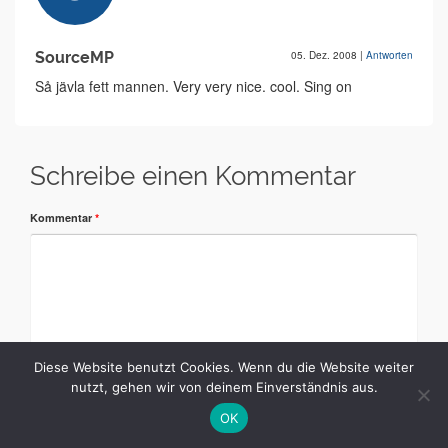
SourceMP
05. Dez. 2008
|
Antworten
Så jävla fett mannen. Very very nice. cool. Sing on
Schreibe einen Kommentar
Kommentar
*
Diese Website benutzt Cookies. Wenn du die Website weiter
nutzt, gehen wir von deinem Einverständnis aus.
OK
Name