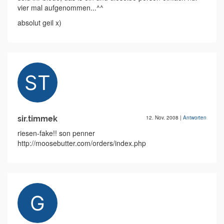
vier mal aufgenommen...^^
absolut geil x)
sir.timmek
12. Nov. 2008
|
Antworten
riesen-fake!! son penner
http://moosebutter.com/orders/index.php