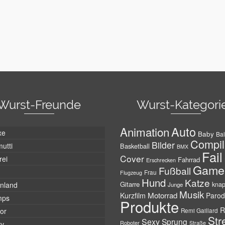
Wurst-Freunde
Wurst-Kategori
Auto
Animation
xe
Baby
Bal
Compil
Bilder
utti
Basketball
BMX
Fail
Cover
rei
Fahrrad
Erschrecken
Game
Fußball
Frau
Flugzeug
Hund
Katze
Gitarre
nland
kna
Junge
Musik
Motorrad
Kurzfilm
Parod
mps
Produkte
R
tor
Remi Gaillard
Str
Sexy
Sprung
Roboter
tv
Straße