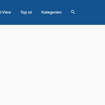
d-View
Top 10
Kategorien