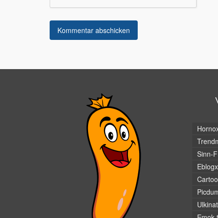
Horno
Trendm
Sinn-F
Eblogx
Cartoo
Picdu
Ulkina
Emok.