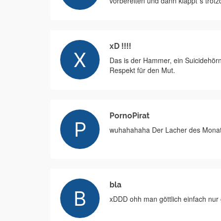
vorbereiten und dann klappt´s trotz
xD !!!!
Das is der Hammer, ein Suicidehör
Respekt für den Mut.
PornoPirat
wuhahahaha Der Lacher des Monats.
bla
xDDD ohh man göttlich einfach nur g