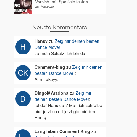
Vorsicht mit Spezialeffekten
28. Mai 2020
Neuste Kommentare
Hansy
zu
Zeig mir deinen besten
Dance Move!
:
Ja mein Schatz, ich bin da.
Comment-king
zu
Zeig mir deinen
besten Dance Move!
:
Ähm, okayy.
DingoMAradona
zu
Zeig mir
deinen besten Dance Move!
:
Ist der Hans da ? Man ich schreibe
hier jetzt so oft jetzt gib mir den
Hansy
Lang leben Comment King
zu