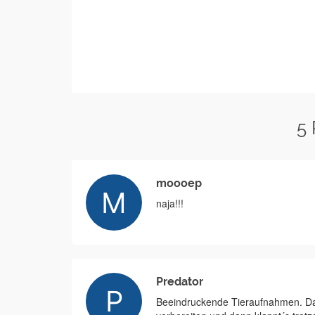
5
moooep
naja!!!
Predator
Beeindruckende Tieraufnahmen. Das 