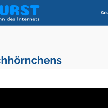
Gri
ichhörnchens