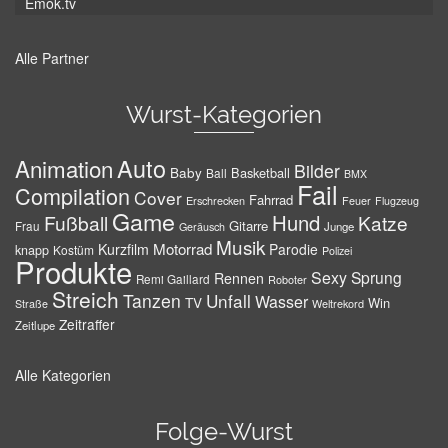
Emok.tv
Alle Partner
Wurst-Kategorien
Auto
Animation
Bilder
Baby
Basketball
Ball
BMX
Fail
Compilation
Cover
Fahrrad
Erschrecken
Feuer
Flugzeug
Game
Hund
Fußball
Katze
Gitarre
Frau
Junge
Geräusch
Musik
Motorrad
Kurzfilm
Parodie
knapp
Kostüm
Polizei
Produkte
Sexy
Sprung
Rennen
Remi Gaillard
Roboter
Streich
Tanzen
Unfall
Wasser
TV
Win
Weltrekord
Straße
Zeitraffer
Zeitlupe
Alle Kategorien
Folge-Wurst