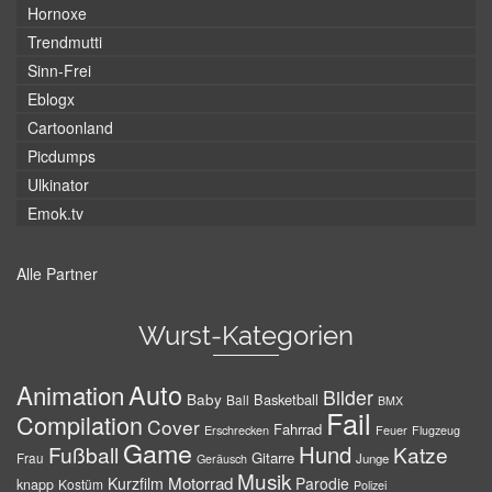
Hornoxe
Trendmutti
Sinn-Frei
Eblogx
Cartoonland
Picdumps
Ulkinator
Emok.tv
Alle Partner
Wurst-Kategorien
Auto
Animation
Bilder
Baby
Basketball
Ball
BMX
Fail
Compilation
Cover
Fahrrad
Erschrecken
Feuer
Flugzeug
Game
Hund
Fußball
Katze
Gitarre
Frau
Junge
Geräusch
Musik
Motorrad
Kurzfilm
Parodie
knapp
Kostüm
Polizei