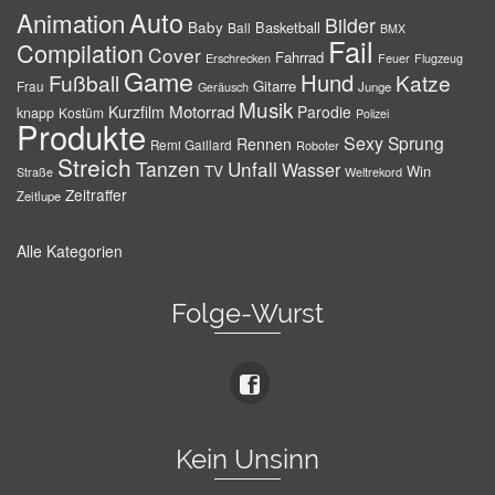
Auto
Animation
Bilder
Baby
Basketball
Ball
BMX
Fail
Compilation
Cover
Fahrrad
Erschrecken
Feuer
Flugzeug
Game
Hund
Fußball
Katze
Gitarre
Frau
Junge
Geräusch
Musik
Motorrad
Kurzfilm
Parodie
knapp
Kostüm
Polizei
Produkte
Sexy
Sprung
Rennen
Remi Gaillard
Roboter
Streich
Tanzen
Unfall
Wasser
TV
Win
Weltrekord
Straße
Zeitraffer
Zeitlupe
Alle Kategorien
Folge-Wurst
Kein Unsinn