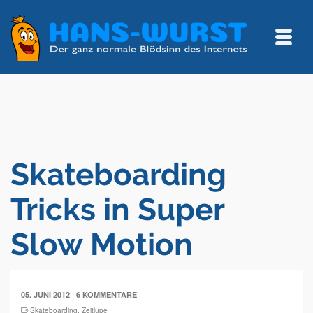
Skateboarding
Tricks in Super
Slow Motion
|
05. JUNI 2012
6 KOMMENTARE
Skateboarding
,
Zeitlupe