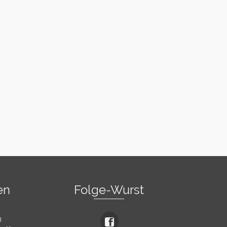
en
Folge-Wurst
l