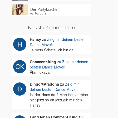
Der Partykracher
06. Mai 2013
Neuste Kommentare
Hansy
zu
Zeig mir deinen besten
Dance Move!
:
Ja mein Schatz, ich bin da.
Comment-king
zu
Zeig mir deinen
besten Dance Move!
:
Ähm, okayy.
DingoMAradona
zu
Zeig mir
deinen besten Dance Move!
:
Ist der Hans da ? Man ich schreibe
hier jetzt so oft jetzt gib mir den
Hansy
Lang leben Comment King
zu