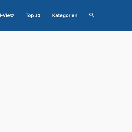
d-View
Top 10
Kategorien