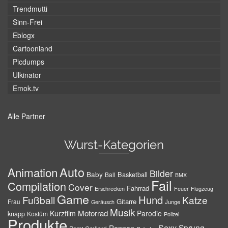
Trendmutti
Sinn-Frei
Eblogx
Cartoonland
Picdumps
Ulkinator
Emok.tv
Alle Partner
Wurst-Kategorien
Auto
Animation
Bilder
Baby
Basketball
Ball
BMX
Fail
Compilation
Cover
Fahrrad
Erschrecken
Feuer
Flugzeug
Game
Hund
Fußball
Katze
Gitarre
Frau
Junge
Geräusch
Musik
Motorrad
Kurzfilm
Parodie
knapp
Kostüm
Polizei
Produkte
Sexy
Sprung