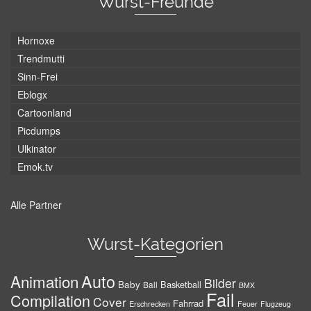
Wurst-Freunde
Hornoxe
Trendmutti
Sinn-Frei
Eblogx
Cartoonland
Picdumps
Ulkinator
Emok.tv
Alle Partner
Wurst-Kategorien
Auto
Animation
Bilder
Baby
Basketball
Ball
BMX
Fail
Compilation
Cover
Fahrrad
Erschrecken
Feuer
Flugzeug