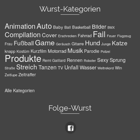
Wurst-Kategorien
Auto
Animation
Bilder
Baby
Basketball
Ball
BMX
Fail
Compilation
Cover
Fahrrad
Erschrecken
Feuer
Flugzeug
Game
Hund
Fußball
Katze
Gitarre
Frau
Junge
Geräusch
Musik
Motorrad
Kurzfilm
Parodie
knapp
Kostüm
Polizei
Produkte
Sexy
Sprung
Rennen
Remi Gaillard
Roboter
Streich
Tanzen
Unfall
Wasser
TV
Win
Weltrekord
Straße
Zeitraffer
Zeitlupe
Alle Kategorien
Folge-Wurst