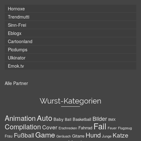
Hornoxe
Trendmutti
Sinn-Frei
Eblogx
Cartoonland
Picdumps
Ulkinator
Emok.tv
Alle Partner
Wurst-Kategorien
Auto
Animation
Bilder
Baby
Basketball
Ball
BMX
Fail
Compilation
Cover
Fahrrad
Erschrecken
Feuer
Flugzeug
Game
Hund
Fußball
Katze
Gitarre
Frau
Junge
Geräusch