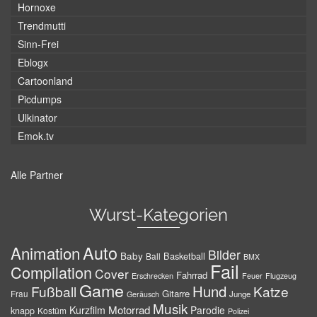
Hornoxe
Trendmutti
Sinn-Frei
Eblogx
Cartoonland
Picdumps
Ulkinator
Emok.tv
Alle Partner
Wurst-Kategorien
Auto
Animation
Bilder
Baby
Basketball
Ball
BMX
Fail
Compilation
Cover
Fahrrad
Erschrecken
Feuer
Flugzeug
Game
Hund
Fußball
Katze
Gitarre
Frau
Junge
Geräusch
Musik
Motorrad
Kurzfilm
Parodie
knapp
Kostüm
Polizei