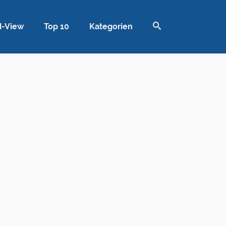
d-View
Top 10
Kategorien