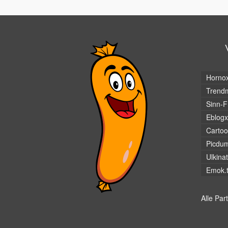
Horno
Trendm
Sinn-F
Eblogx
Cartoo
Picdu
Ulkina
Emok.
Alle Par