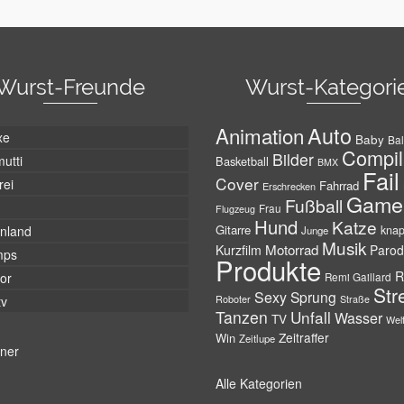
Wurst-Freunde
Wurst-Kategori
Auto
Animation
xe
Baby
Bal
Compil
Bilder
utti
Basketball
BMX
Fail
Cover
rei
Fahrrad
Erschrecken
Game
Fußball
Frau
Flugzeug
Hund
Katze
Gitarre
nland
kna
Junge
Musik
Motorrad
Kurzfilm
Parod
mps
Produkte
R
tor
Remi Gaillard
Str
Sexy
Sprung
Roboter
tv
Straße
Tanzen
Unfall
Wasser
TV
Wel
Zeitraffer
Win
Zeitlupe
tner
Alle Kategorien