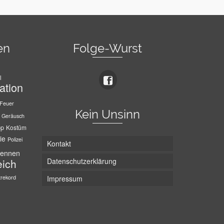
en
Folge-Wurst
l
ation
Feuer
Kein Unsinn
Geräusch
pp
Kostüm
ie
Polizei
Kontakt
ennen
Datenschutzerklärung
eich
trekord
Impressum