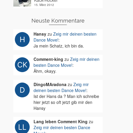
Kack-Hocker
15. März 2012
Neuste Kommentare
Hansy
zu
Zeig mir deinen besten
Dance Move!
:
Ja mein Schatz, ich bin da.
Comment-king
zu
Zeig mir deinen
besten Dance Move!
:
Ähm, okayy.
DingoMAradona
zu
Zeig mir
deinen besten Dance Move!
:
Ist der Hans da ? Man ich schreibe
hier jetzt so oft jetzt gib mir den
Hansy
Lang leben Comment King
zu
Zeig mir deinen besten Dance