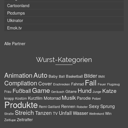
Cartoonland
Picdumps
Ulkinator
Emok.tv
Alle Partner
Wurst-Kategorien
Auto
Animation
Bilder
Baby
Basketball
Ball
BMX
Fail
Compilation
Cover
Fahrrad
Erschrecken
Feuer
Flugzeug
Game
Hund
Fußball
Katze
Gitarre
Frau
Junge
Geräusch
Musik
Motorrad
Kurzfilm
Parodie
knapp
Kostüm
Polizei
Produkte
Sexy
Sprung
Rennen
Remi Gaillard
Roboter
Streich
Tanzen
Unfall
Wasser
TV
Win
Weltrekord
Straße
Zeitraffer
Zeitlupe