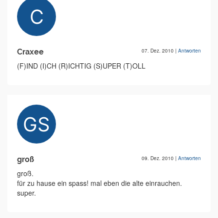
Craxee
07. Dez. 2010
|
Antworten
(F)IND (I)CH (R)ICHTIG (S)UPER (T)OLL
groß
09. Dez. 2010
|
Antworten
groß.
für zu hause ein spass! mal eben die alte einrauchen.
super.