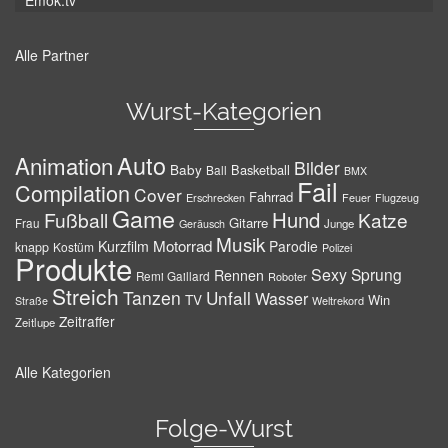
Emok.tv
Alle Partner
Wurst-Kategorien
Auto
Animation
Bilder
Baby
Basketball
Ball
BMX
Fail
Compilation
Cover
Fahrrad
Erschrecken
Feuer
Flugzeug
Game
Hund
Fußball
Katze
Gitarre
Frau
Junge
Geräusch
Musik
Motorrad
Kurzfilm
Parodie
knapp
Kostüm
Polizei
Produkte
Sexy
Sprung
Rennen
Remi Gaillard
Roboter
Streich
Tanzen
Unfall
Wasser
TV
Win
Weltrekord
Straße
Zeitraffer
Zeitlupe
Alle Kategorien
Folge-Wurst