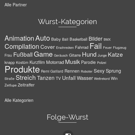
Alle Partner
Wurst-Kategorien
Auto
Animation
Bilder
Baby
Basketball
Ball
BMX
Fail
Compilation
Cover
Fahrrad
Erschrecken
Feuer
Flugzeug
Game
Hund
Fußball
Katze
Gitarre
Frau
Junge
Geräusch
Musik
Motorrad
Kurzfilm
Parodie
knapp
Kostüm
Polizei
Produkte
Sexy
Sprung
Rennen
Remi Gaillard
Roboter
Streich
Tanzen
Unfall
Wasser
TV
Win
Weltrekord
Straße
Zeitraffer
Zeitlupe
Alle Kategorien
Folge-Wurst