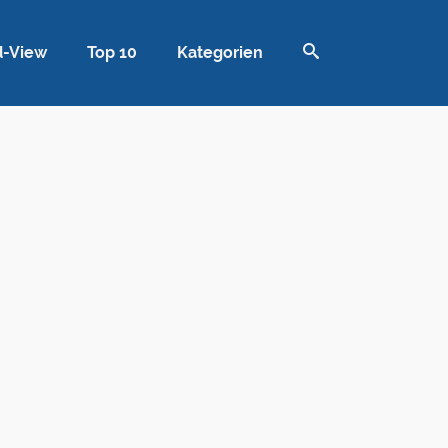
d-View
Top 10
Kategorien