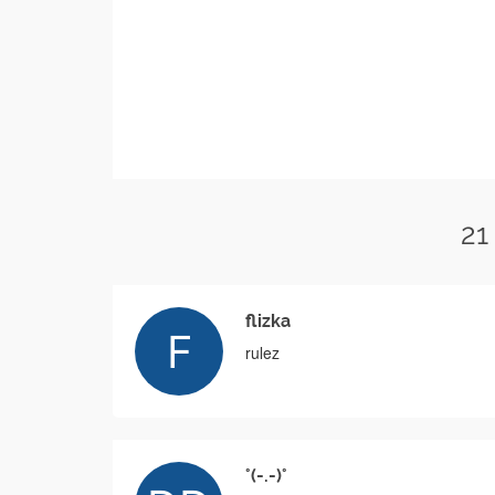
21
flizka
rulez
°(-.-)°