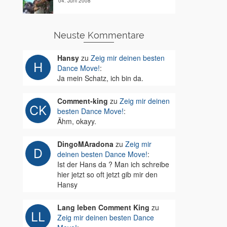
04. Juni 2008
Neuste Kommentare
Hansy
zu
Zeig mir deinen besten
Dance Move!
:
Ja mein Schatz, ich bin da.
Comment-king
zu
Zeig mir deinen
besten Dance Move!
:
Ähm, okayy.
DingoMAradona
zu
Zeig mir
deinen besten Dance Move!
:
Ist der Hans da ? Man ich schreibe
hier jetzt so oft jetzt gib mir den
Hansy
Lang leben Comment King
zu
Zeig mir deinen besten Dance