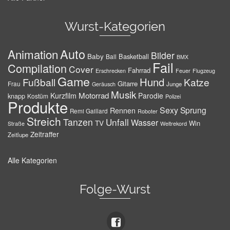
Wurst-Kategorien
Auto
Animation
Bilder
Baby
Basketball
Ball
BMX
Fail
Compilation
Cover
Fahrrad
Erschrecken
Feuer
Flugzeug
Game
Hund
Fußball
Katze
Gitarre
Frau
Junge
Geräusch
Musik
Motorrad
Kurzfilm
Parodie
knapp
Kostüm
Polizei
Produkte
Sexy
Sprung
Rennen
Remi Gaillard
Roboter
Streich
Tanzen
Unfall
Wasser
TV
Win
Weltrekord
Straße
Zeitraffer
Zeitlupe
Alle Kategorien
Folge-Wurst