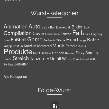
Wurst-Kategorien
Auto
Animation
Bilder
Baby
Basketball
Ball
BMX
Fail
Compilation
Cover
Fahrrad
Erschrecken
Feuer
Flugzeug
Game
Hund
Fußball
Katze
Gitarre
Frau
Junge
Geräusch
Musik
Motorrad
Kurzfilm
Parodie
knapp
Kostüm
Polizei
Produkte
Sexy
Sprung
Rennen
Remi Gaillard
Roboter
Streich
Tanzen
Unfall
Wasser
TV
Win
Weltrekord
Straße
Zeitraffer
Zeitlupe
Alle Kategorien
Folge-Wurst