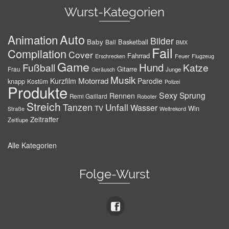
Wurst-Kategorien
Auto
Animation
Bilder
Baby
Basketball
Ball
BMX
Fail
Compilation
Cover
Fahrrad
Erschrecken
Feuer
Flugzeug
Game
Hund
Fußball
Katze
Gitarre
Frau
Junge
Geräusch
Musik
Motorrad
Kurzfilm
Parodie
knapp
Kostüm
Polizei
Produkte
Sexy
Sprung
Rennen
Remi Gaillard
Roboter
Streich
Tanzen
Unfall
Wasser
TV
Win
Weltrekord
Straße
Zeitraffer
Zeitlupe
Alle Kategorien
Folge-Wurst