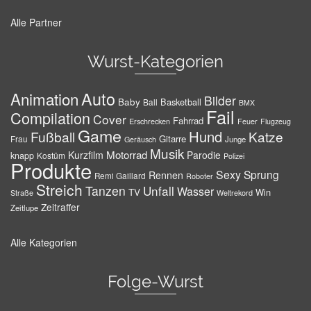
Alle Partner
Wurst-Kategorien
Auto
Animation
Bilder
Baby
Basketball
Ball
BMX
Fail
Compilation
Cover
Fahrrad
Erschrecken
Feuer
Flugzeug
Game
Hund
Fußball
Katze
Gitarre
Frau
Junge
Geräusch
Musik
Motorrad
Kurzfilm
Parodie
knapp
Kostüm
Polizei
Produkte
Sexy
Sprung
Rennen
Remi Gaillard
Roboter
Streich
Tanzen
Unfall
Wasser
TV
Win
Weltrekord
Straße
Zeitraffer
Zeitlupe
Alle Kategorien
Folge-Wurst