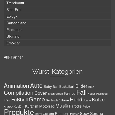
Trendmutti
Sinn-Frei
Eblogx
Cartoonland
Picdumps
Ulkinator
Emok.tv
Alle Partner
Wurst-Kategorien
Auto
Animation
Bilder
Baby
Basketball
Ball
BMX
Fail
Compilation
Cover
Fahrrad
Erschrecken
Feuer
Flugzeug
Game
Hund
Fußball
Katze
Gitarre
Frau
Junge
Geräusch
Musik
Motorrad
Kurzfilm
Parodie
knapp
Kostüm
Polizei
Produkte
Sexy
Sprung
Rennen
Remi Gaillard
Roboter