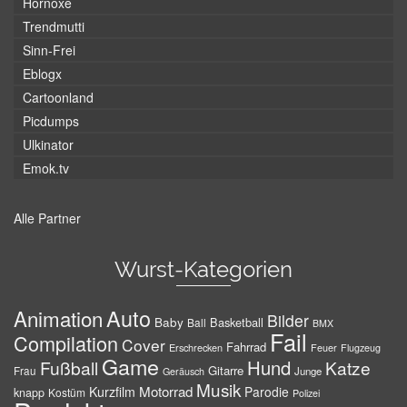
Hornoxe
Trendmutti
Sinn-Frei
Eblogx
Cartoonland
Picdumps
Ulkinator
Emok.tv
Alle Partner
Wurst-Kategorien
Auto
Animation
Bilder
Baby
Basketball
Ball
BMX
Fail
Compilation
Cover
Fahrrad
Erschrecken
Feuer
Flugzeug
Game
Hund
Fußball
Katze
Gitarre
Frau
Junge
Geräusch
Musik
Motorrad
Kurzfilm
Parodie
knapp
Kostüm
Polizei