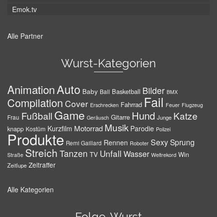
Emok.tv
Alle Partner
Wurst-Kategorien
Auto
Animation
Bilder
Baby
Basketball
Ball
BMX
Fail
Compilation
Cover
Fahrrad
Erschrecken
Feuer
Flugzeug
Game
Hund
Fußball
Katze
Gitarre
Frau
Junge
Geräusch
Musik
Motorrad
Kurzfilm
Parodie
knapp
Kostüm
Polizei
Produkte
Sexy
Sprung
Rennen
Remi Gaillard
Roboter
Streich
Tanzen
Unfall
Wasser
TV
Win
Weltrekord
Straße
Zeitraffer
Zeitlupe
Alle Kategorien
Folge-Wurst