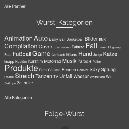
Alle Partner
Wurst-Kategorien
Auto
Animation
Bilder
Baby
Basketball
Ball
BMX
Fail
Compilation
Cover
Fahrrad
Erschrecken
Feuer
Flugzeug
Game
Hund
Fußball
Katze
Gitarre
Frau
Junge
Geräusch
Musik
Motorrad
Kurzfilm
Parodie
knapp
Kostüm
Polizei
Produkte
Sexy
Sprung
Rennen
Remi Gaillard
Roboter
Streich
Tanzen
Unfall
Wasser
TV
Win
Weltrekord
Straße
Zeitraffer
Zeitlupe
Alle Kategorien
Folge-Wurst