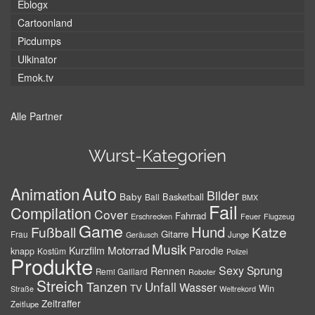
Eblogx
Cartoonland
Picdumps
Ulkinator
Emok.tv
Alle Partner
Wurst-Kategorien
Auto
Animation
Bilder
Baby
Basketball
Ball
BMX
Fail
Compilation
Cover
Fahrrad
Erschrecken
Feuer
Flugzeug
Game
Hund
Fußball
Katze
Gitarre
Frau
Junge
Geräusch
Musik
Motorrad
Kurzfilm
Parodie
knapp
Kostüm
Polizei
Produkte
Sexy
Sprung
Rennen
Remi Gaillard
Roboter
Streich
Tanzen
Unfall
Wasser
TV
Win
Weltrekord
Straße
Zeitraffer
Zeitlupe