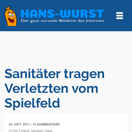
Sanitäter tragen
Verletzten vom
Spielfeld
|
04. OKT. 2011
10 KOMMENTARE
Fail
,
Fußball
,
Sanitäter
,
Trage