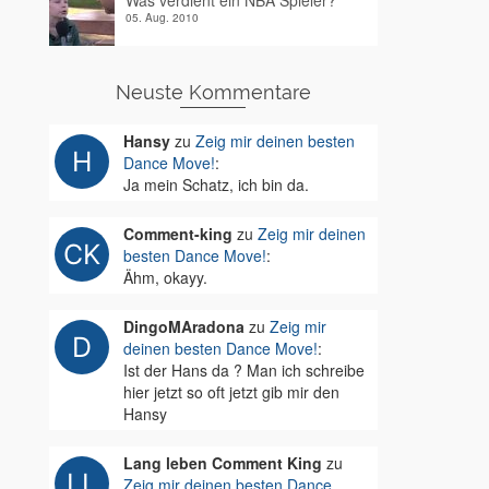
Was verdient ein NBA Spieler?
05. Aug. 2010
Neuste Kommentare
Hansy
zu
Zeig mir deinen besten
Dance Move!
:
Ja mein Schatz, ich bin da.
Comment-king
zu
Zeig mir deinen
besten Dance Move!
:
Ähm, okayy.
DingoMAradona
zu
Zeig mir
deinen besten Dance Move!
:
Ist der Hans da ? Man ich schreibe
hier jetzt so oft jetzt gib mir den
Hansy
Lang leben Comment King
zu
Zeig mir deinen besten Dance