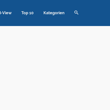
d-View
Top 10
Kategorien