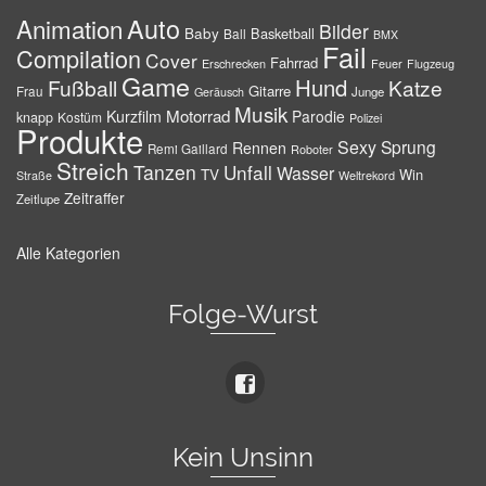
Auto
Animation
Bilder
Baby
Basketball
Ball
BMX
Fail
Compilation
Cover
Fahrrad
Erschrecken
Feuer
Flugzeug
Game
Hund
Fußball
Katze
Gitarre
Frau
Junge
Geräusch
Musik
Motorrad
Kurzfilm
Parodie
knapp
Kostüm
Polizei
Produkte
Sexy
Sprung
Rennen
Remi Gaillard
Roboter
Streich
Tanzen
Unfall
Wasser
TV
Win
Weltrekord
Straße
Zeitraffer
Zeitlupe
Alle Kategorien
Folge-Wurst
Kein Unsinn