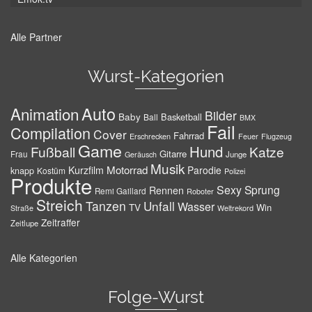
Alle Partner
Wurst-Kategorien
Auto
Animation
Bilder
Baby
Basketball
Ball
BMX
Fail
Compilation
Cover
Fahrrad
Erschrecken
Feuer
Flugzeug
Game
Hund
Fußball
Katze
Gitarre
Frau
Junge
Geräusch
Musik
Motorrad
Kurzfilm
Parodie
knapp
Kostüm
Polizei
Produkte
Sexy
Sprung
Rennen
Remi Gaillard
Roboter
Streich
Tanzen
Unfall
Wasser
TV
Win
Weltrekord
Straße
Zeitraffer
Zeitlupe
Alle Kategorien
Folge-Wurst