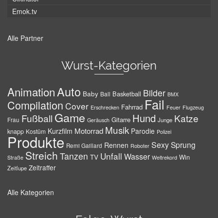
Emok.tv
Alle Partner
Wurst-Kategorien
Auto
Animation
Bilder
Baby
Basketball
Ball
BMX
Fail
Compilation
Cover
Fahrrad
Erschrecken
Feuer
Flugzeug
Game
Hund
Fußball
Katze
Gitarre
Frau
Junge
Geräusch
Musik
Motorrad
Kurzfilm
Parodie
knapp
Kostüm
Polizei
Produkte
Sexy
Sprung
Rennen
Remi Gaillard
Roboter
Streich
Tanzen
Unfall
Wasser
TV
Win
Weltrekord
Straße
Zeitraffer
Zeitlupe
Alle Kategorien