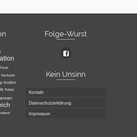
en
Folge-Wurst
l
ation
Feuer
Kein Unsinn
Geräusch
pp
Kostüm
ie
Polizei
Kontakt
ennen
Datenschutzerklärung
eich
trekord
Impressum