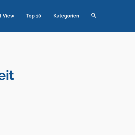
d-View
Top 10
Kategorien
eit