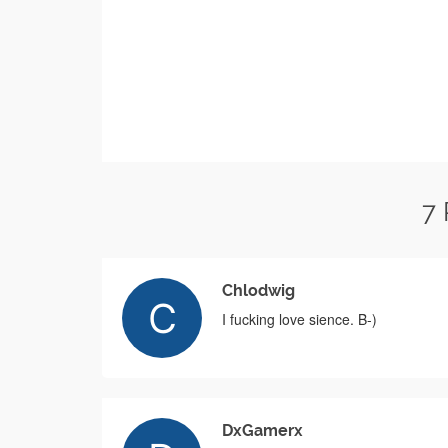
7
Chlodwig
I fucking love sience. B-)
DxGamerx