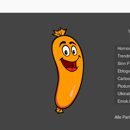
Horno
Trendm
Sinn-F
Eblogx
Cartoo
Picdu
Ulkina
Emok.
Alle Par