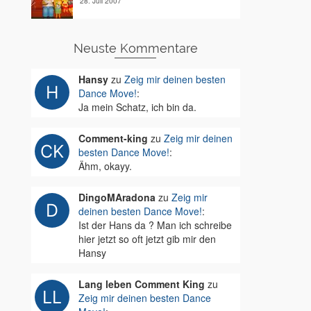
28. Juli 2007
Neuste Kommentare
Hansy
zu
Zeig mir deinen besten
Dance Move!
:
Ja mein Schatz, ich bin da.
Comment-king
zu
Zeig mir deinen
besten Dance Move!
:
Ähm, okayy.
DingoMAradona
zu
Zeig mir
deinen besten Dance Move!
:
Ist der Hans da ? Man ich schreibe
hier jetzt so oft jetzt gib mir den
Hansy
Lang leben Comment King
zu
Zeig mir deinen besten Dance