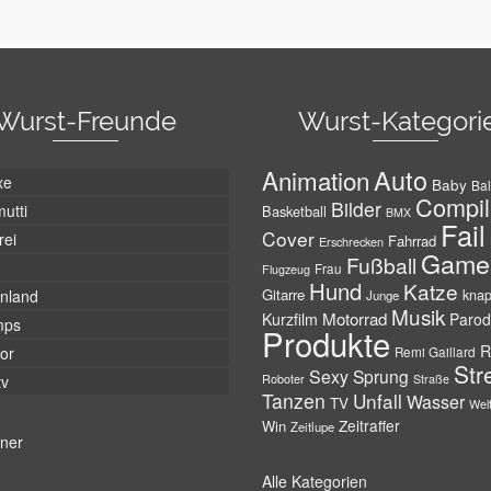
Wurst-Freunde
Wurst-Kategori
Auto
Animation
xe
Baby
Bal
Compil
Bilder
utti
Basketball
BMX
Fail
Cover
rei
Fahrrad
Erschrecken
Game
Fußball
Frau
Flugzeug
Hund
Katze
Gitarre
nland
kna
Junge
Musik
Motorrad
Kurzfilm
Parod
mps
Produkte
R
tor
Remi Gaillard
Str
Sexy
Sprung
Roboter
tv
Straße
Tanzen
Unfall
Wasser
TV
Wel
Zeitraffer
Win
Zeitlupe
tner
Alle Kategorien