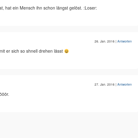
t, hat ein Mensch ihn schon längst gelöst. :Loser:
26. Jan. 2016
|
Antworten
it er sich so shnell drehen lässt
27. Jan. 2016
|
Antworten
ööör.